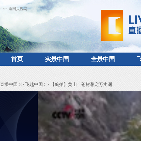
<< 返回央视网
首页
实景中国
全景中国
直播中国
>>
飞越中国
>> 【航拍】黄山：苍树葱宠万丈渊