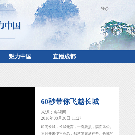
登录
魅力中国
直播成都
60秒带你飞越长城
来源：央视网
2018年08月30日 11:27
叩问长城，长城无言，一身残损，满面风尘。
岁月并未使它苍老，却愈发充满神奇。长城的