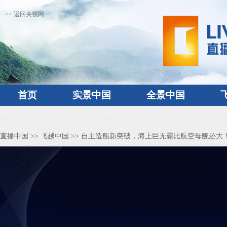
<< 返回央视网
首页
实景中国
全景中国
直播中国
>>
飞越中国
>> 自主造船新突破，海上巨无霸比航空母舰还大